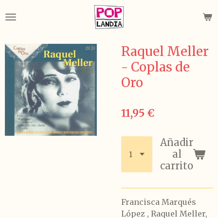
Ir
al
contenido
principal
Raquel Meller
- Coplas de
Oro
11,95 €
Añadir
al
carrito
Francisca Marqués
López , Raquel Meller,