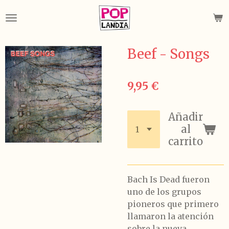
Ir
al
contenido
principal
Beef - Songs
9,95 €
Añadir
al
carrito
Bach Is Dead fueron
uno de los grupos
pioneros que primero
llamaron la atención
sobre la nueva