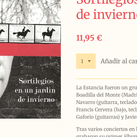
de invier
11,95 €
Añadir al ca
La Estancia fueron un gr
Boadilla del Monte (Madr
Navarro (guitarra, teclado
Francis Cervera (bajo, tecl
Gaforio (guitarras) y Javie
Tras varios conciertos en 
grabaron su primer álbum,