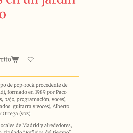
no
rrito
upo de pop-rock procedente de
id), formado en 1989 por Paco
s, bajo, programación, voces),
ados, guitarra y voces), Alberto
r Ortega (voz).
locales de Madrid y alrededores,
 titulado "Reflejos del tiempo".